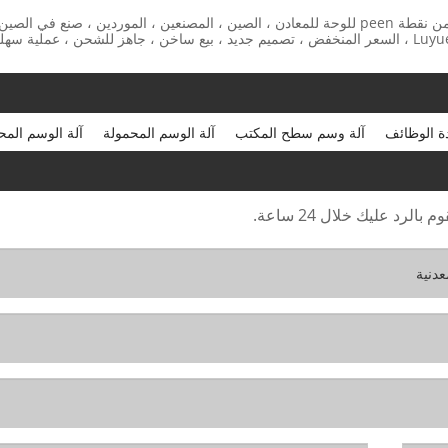
الكلمات الساخنة: آلة الوسم الكهربائية المحمولة عالية العمق من نقطة peen للوحة للمعادن ، الصين ، المصنعين ، الموردين ، صنع في الصي
في المخزون ، المصنع ، بيع المصنع مباشرة ، حسب الطلب ، Luyue ، السعر المنخفض ، تصميم جديد ، بيع ساخن ، جاهز للشحن ، عملية سه
ة الوظائف
آلة وسم سطح المكتب
آلة الوسم المحمولة
آلة الوسم المح
رد عليك خلال 24 ساعة.