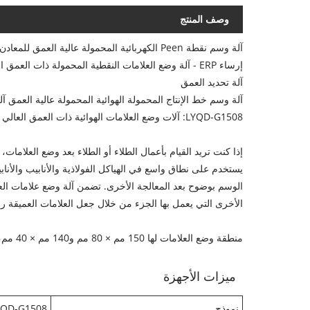
وصف المنتج
آلة وسم نقطة Peen الكهربائية المحمولة عالية العمق للمعادن مع تكوين Hight
إرساء ERP - آلة وضع العلامات النقطية المحمولة ذات العمق العالي المحمولة بالهواء المضغوط
آلة تحديد العمق
آلة وسم خط الإنتاج المحمولة الهوائية المحمولة عالية العمق آلة 
LYQD-G1508: آلات وضع العلامات الهوائية ذات العمق العالي
إذا كنت تريد القيام بأعمال الطلاء أو الطلاء بعد وضع العلامات، 
يستخدم على نطاق واسع في الهياكل الفولاذية والأنابيب والأناب
الوسم بوضوح بعد المعالجة الأخرى. تضمن آلة وضع علامات العم
الأخرى التي يعمل بها الجزء من خلال جعل العلامات العميقة رائ
منطقة وضع العلامات لها 150 مم × 80 مم و140 مم × 40 مم، نموذجين.
ميزات الأجهزة
نموذج
YQD-G1508