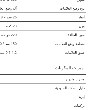
نوع وضع العلامات
آلة وضع العل
أبعاد
26 سم × 19 سم × 23.5 سم
وزن
23 كجم
مورد الطاقة
220 فولت، 50 هرتز، طاقة على مرحلتين
منطقة وضع العلامات
150 مم * 80 مم، 140 مم × 40 مم
عمق العلامات
0.1-1.2 ملم
ميزات المكونات
محرك متدرج
دليل السكك الحديدية
إبرة
تركيبات