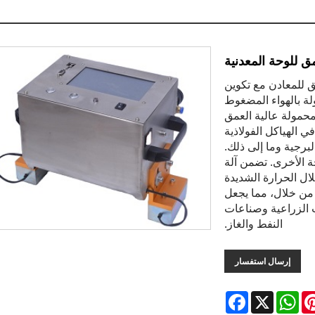
مق للوحة المعدنية
لية العمق للمعادن مع تكوين
المحمولة بالهواء المضغوط
لمحمولة عالية العمق
واسع في الهياكل الفولاذية
البرجية وما إلى ذلك.
 الأخرى. تضمن آلة
لال الحرارة الشديدة
 من خلال، مما يجعل
ات الزراعية وصناعات
النفط والغاز.
إرسال استفسار
Facebook
WhatsApp
X
Pintere
L