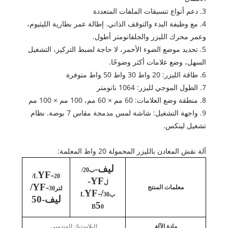
3. دعم أنواع تنسيقات الملفات المتعددة
4. مع وظيفة البدء والتوقف الذاتي. إطالة عمر بطارية الليثيوم،
وعمر محرك الليزر والجلفانومتر أطول.
5. تحديد موضع الضوء الأحمر، لا حاجة لضبط التركيز، التشغيل
السهل، وضع علامات أكثر وضوحًا.
6. طاقة الليزر: 20 واط 30 واط 50 واط متوفرة
7. الطول الموجي لليزر: 1064 نانومتر
8. منطقة وضع العلامات: 60 مم × 60 مم، 100 مم × 100 مم
9. واجهة التشغيل: شاشة لمس مدمجة مقاس 7 بوصة. نظام
تشغيل لينكس.
آلة نقش المعادن بالليزر المحمولة 20 واط المعلمة:
ليف-
ب20/
YF-
20/
L
YF-
ل
/
YF-
معلمات المنتج
لتر
30
YF-
/
ب30
L
ليف-50
5
B
0
مادة الآلة
البلاستيك الهندسي