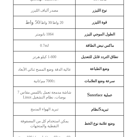
نوع الليزر
مصدر ألياف الليزر
/50 واط
قوة الليزر
20 واط/30 واط
الطول الموجي لليزر
1064 نانومتر
ماكس نبض الطاقة
0.7mJ
نطاق التردد قابل للتعديل
1-600 كيلو هرتز
وضع الطباعة
عالية الدقة
وضع المسح ثنائي الأبعاد
سرعة وضع العلامات
≥7000 مم/ثانية
شاشة مدمجة تعمل باللمس مقاس 7
S
عملية
nterface
بوصات، نظام التشغيل Linux
S
تبريد الهواء المدمج
تبريد
نظام
يمكن استخدام كل من المصفوفة
وضع علامة نوع الخط
النقطية والمتجهات