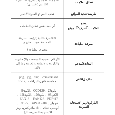
60 مم × 60 مم (قياسي) \ 100 مم ×
نطاق العلامات
100 مم (اختياري)
طريقة تحديد المواقع
تحديد المواقع الضوء الأحمر
وضع
أي خط ضمن نطاق العلامات
P
C
العلامات
حرف
الموقع
600 حرف/ثانية (ترتبط السرعة
المحددة بمواد المنتج و
سرعة الطباعة
)
محتوى الطباعة
الأرقام الصينية المبسطة والإنجليزية
S
والكورية والألمانية والعربية وما إلى
اللغات
مدعم
ذلك.
、
png
、
jpg
、
bmp
、
com.com.dxf
m
ملف ل
في
معاهدة قانون البراءات
、
SVG
الكود25
、
CODE39
、
الكود49
、
الكود93
、
الكود126
、
الكود128
、
、
EAN13
、
EAN128
、
PDF417
الباركود/رمز الاستجابة
كودبار
、
UPCA CHK
、
UPCA
、
السريعة
,
أوبسي تشك
、
داتا ماتريكس
رمز
الاستجابة السريعة، الخ.