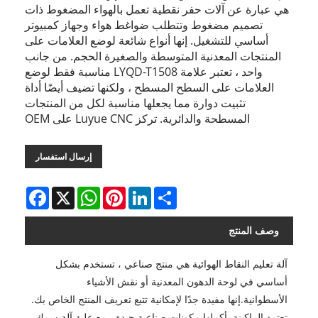
هي عبارة عن آلات حفر نقطية تعمل بالهواء المضغوط ذات
تصميم مضغوط وتتطلب ضواغط هواء وجهاز كمبيوتر
أساسي للتشغيل. إنها أنواع شائعة لوضع العلامات على
المنتجات المعدنية المتوسطة والصغيرة الحجم. من جانب
واحد ، تعتبر علامة LYQD-T1508 مناسبة فقط لوضع
العلامات على السطح المسطح ، ولكنها تضيف أيضًا أداة
تثبيت دوارة مما يجعلها مناسبة لكل من المنتجات
المسطحة والدائرية. تركز Luyue CNC على OEM
إرسال استفسار
Facebook
WhatsApp
X
Pinterest
LinkedIn
Share
وصف المنتج
آلة تعليم النقاط الهوائية هي منتج صناعي ، تستخدم بشكل
أساسي في لوحة الدهون المعدنية أو نقش الأشياء
الأسطوانية.إنها مفيدة جدًا لإمكانية تتبع تعريف المنتج الخاص بك.
تعتمد الماكينة بأكملها مكونات صناعية جيدة ، مع علبة آلة سمك