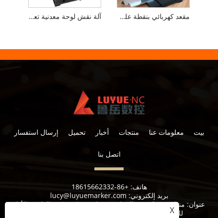
مقعد كهربائي بنقطة علوية آلة وسم
آلة نقش لوحة معدنية تعمل بالهواء المضغوط آلة وسم للألمنيوم
بيت
معلومات عنا
منتجات
أخبار
تحميل
إرسال استفسار
اتصل بنا
هاتف:
+86-18615662332
بريد إلكتروني:
lucy@luyuemarker.com
عنوان:
منطقة Donghao الصناعية ، شارع Qingping ، الطريق الأول
X
للصناعة ، شارع شوانجشان ، منطقة تشانغقيو ، جينان