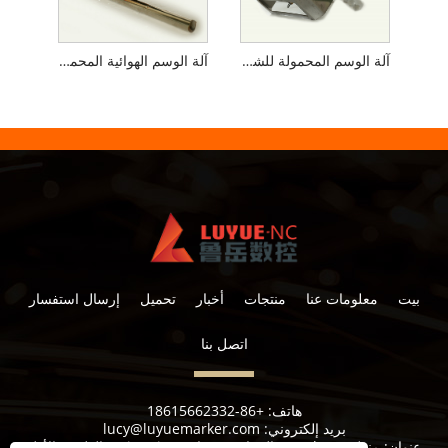
آلة الوسم المحمولة للشفاه
آلة الوسم الهوائية المحمولة للأنابيب
بيت
معلومات عنا
منتجات
أخبار
تحميل
إرسال استفسار
اتصل بنا
هاتف:
+86-18615662332
بريد إلكتروني:
lucy@luyuemarker.com
عنوان:
منطقة Donghao الصناعية ، شارع Qingping ، الطريق الأول