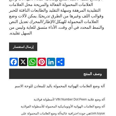
العلامات المحمولة الفعالة والمريحة محل العلامات
التقليدية المرهقة وسهلة التقليد والطابعات النافثة للحبر
وقوالب اللف وغيرها من الطرق تدريجيًا. يمكن لآلات وضع
العلامات المحمولة للهيكل/الإطار/المحرك تعديل النص
والنمط المحدد في أي وقت. الأداء متسق للغاية وليس من
السهل تقليده.
إرسال استفسار
Facebook
WhatsApp
X
Pinterest
LinkedIn
Share
وصف المنتج
آلة وضع العلامات الهوائية المحمولة باليد للمعادن للوحة الاسم
آلة وضع علامة VIN Number Dot Peen لأسطوانة فولاذية
آلة وضع العلامات الهوائية الأوتوماتيكية المحمولة للأسطوانة الفولاذية
com.luyue
هي جودة احترافية عالية
آلة وضع العلامات المحمولة على