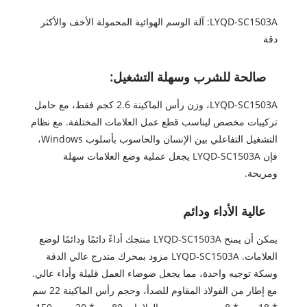
LYQD-SC1503A: آلة الوسم الهوائية المحمولة الأخف والأكثر
دقة
صالحة للشرب وسهلة التشغيل:
LYQD-SC1503A، وزن رأس الماكينة 2.6 كجم فقط، مع حامل
تركيبات مخصص ليناسب قطع عمل العلامات المختلفة. مع نظام
التشغيل التفاعلي بين الإنسان والحاسوب بأسلوب Windows،
فإن LYQD-SC1503A يجعل عملية وضع العلامات سهلة
ومريحة.
عالية الأداء ودائم
يمكن أن يمنح LYQD-SC1503A منتجك أداءً دائمًا ودائمًا لوضع
العلامات. LYQD-SC1503A مزود بمحرك متدرج عالي الدقة
وسكة توجيه واحدة، مما يجعل ضوضاء العمل قليلة وأداء عالي.
مع إطار من الفولاذ المقاوم للصدأ، وحجم رأس الماكينة 22 سم