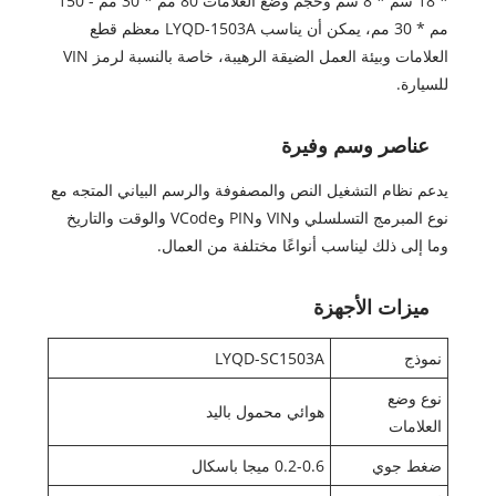
* 18 سم * 8 سم وحجم وضع العلامات 80 مم * 30 مم - 150
مم * 30 مم، يمكن أن يناسب LYQD-1503A معظم قطع
العلامات وبيئة العمل الضيقة الرهيبة، خاصة بالنسبة لرمز VIN
للسيارة.
عناصر وسم وفيرة
يدعم نظام التشغيل النص والمصفوفة والرسم البياني المتجه مع
نوع المبرمج التسلسلي وVIN وPIN وVCode والوقت والتاريخ
وما إلى ذلك ليناسب أنواعًا مختلفة من العمال.
ميزات الأجهزة
نموذج
LYQD-SC1503A
نوع وضع
هوائي محمول باليد
العلامات
ضغط جوي
0.2-0.6 ميجا باسكال