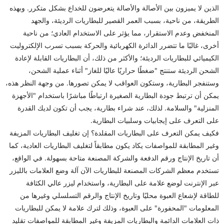
الذين لا يميزون بين الأصالة والأصالة يتعرضون للخداع بشكل متكرر. وبهذه
الطريقة، من ناحية، بسبب العمر القصير للبطاريات الرديئة، والجهد
المنخفض وعدم الاستقرار، مما يؤثر على الاستخدام العادي؛ من ناحية
أخرى، غالبًا ما تتضرر الدائرة الكهربائية والحركة بسبب تسرب الإلكتروليت
الكيميائي للبطاريات الرديئة؛ والأكثر من ذلك، أن البطاريات القابلة لإعادة
الشحن الرديئة ستنتج "ضغطًا حراريًا عاليًا للغاز" أثناء عملية الشحن،
وستنفجر البطارية، وستكون العواقب لا يمكن تصورها. من وجهة النظر هذه،
يمكن أن ترتبط جودة البطارية الصغيرة ارتباطًا مباشرًا باستخدام "الأجهزة
المنزلية" والسلامة. لذلك، عند شراء بطارية، يجب أن تكون لديك القدرة
على التعرف على إيجابيات وسلبيات البطارية.
فكيف يمكن التعرف على البطاريات المقلدة؟ إن تغليف البطاريات المزيفة
وغير المطابقة للمواصفات يكاد يكون مطابقاً لتغليف البطاريات العادية، كما
أن تاريخ الإنتاج ورقم الدفعة والشركة المصنعة متاحة بسهولة. في الواقع،
تستخدم معظم الشركات المصنعة للبطاريات الآن آلة وضع العلامات بالليزر
عبر الإنترنت لوضع علامة على البطارية، واستخدام ليزر عالي الكثافة
للطاقة لإشعاع العبوة محليًا وتاريخ الإنتاج والرقم التسلسلي وغيرها من
المعلومات "المحفورة" على العبوة، وذلك لترك علامة لا يمكن للبطاريات
ذات العلامات الدائمة والبطاريات المزيفة وغير المطابقة للمواصفات تقليد