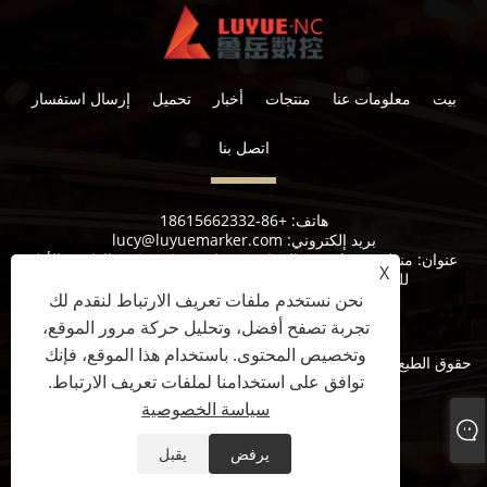
بيت
معلومات عنا
منتجات
أخبار
تحميل
إرسال استفسار
اتصل بنا
هاتف:
+86-18615662332
بريد إلكتروني:
lucy@luyuemarker.com
عنوان:
منطقة Donghao الصناعية ، شارع Qingping ، الطريق الأول
X
للصناعة ، شارع شوانجشان ، منطقة تشانغقيو ، جينان
نحن نستخدم ملفات تعريف الارتباط لنقدم لك
تجربة تصفح أفضل، وتحليل حركة مرور الموقع،
وتخصيص المحتوى. باستخدام هذا الموقع، فإنك
حقوق الطبع والنشر © 2022 Jinan Luyue CNC Equipment Co. ، Ltd.
توافق على استخدامنا لملفات تعريف الارتباط.
جميع الحقوق محفوظة.
سياسة الخصوصية
Links
Sitemap
RSS
XML
سياسة الخصوصية
يرفض
يقبل