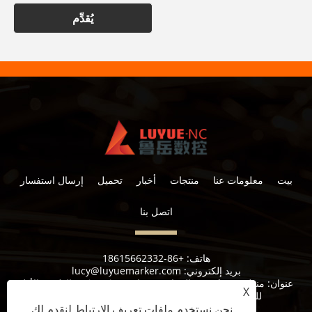
يُقدِّم
بيت
معلومات عنا
منتجات
أخبار
تحميل
إرسال استفسار
اتصل بنا
هاتف:
+86-18615662332
بريد إلكتروني:
lucy@luyuemarker.com
عنوان:
منطقة Donghao الصناعية ، شارع Qingping ، الطريق الأول
X
للصناعة ، شارع شوانجشان ، منطقة تشانغقيو ، جينان
نحن نستخدم ملفات تعريف الارتباط لنقدم لك