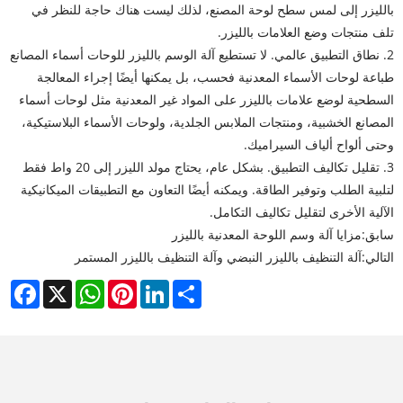
بالليزر إلى لمس سطح لوحة المصنع، لذلك ليست هناك حاجة للنظر في
تلف منتجات وضع العلامات بالليزر.
2. نطاق التطبيق عالمي. لا تستطيع آلة الوسم بالليزر للوحات أسماء المصانع
طباعة لوحات الأسماء المعدنية فحسب، بل يمكنها أيضًا إجراء المعالجة
السطحية لوضع علامات بالليزر على المواد غير المعدنية مثل لوحات أسماء
المصانع الخشبية، ومنتجات الملابس الجلدية، ولوحات الأسماء البلاستيكية،
وحتى ألواح ألياف السيراميك.
3. تقليل تكاليف التطبيق. بشكل عام، يحتاج مولد الليزر إلى 20 واط فقط
لتلبية الطلب وتوفير الطاقة. ويمكنه أيضًا التعاون مع التطبيقات الميكانيكية
الآلية الأخرى لتقليل تكاليف التكامل.
سابق:
مزايا آلة وسم اللوحة المعدنية بالليزر
التالي:
آلة التنظيف بالليزر النبضي وآلة التنظيف بالليزر المستمر
cebook
WhatsApp
X
Pinterest
LinkedIn
Share