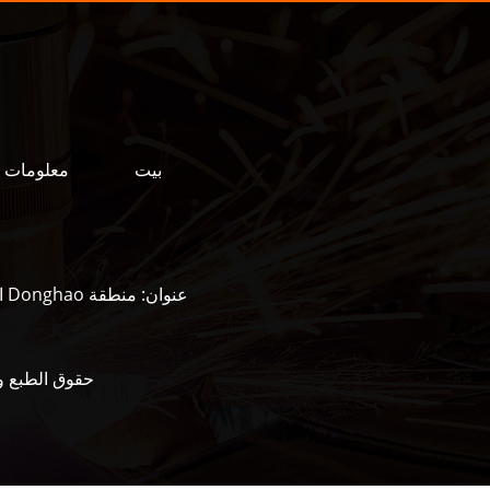
بيت
معلومات ع
عنوان:
منطقة Donghao الصناعية ، شارع Qingping ، الطريق الأول للصناعة ، شارع شوانجشان ، منطقة تشانغقيو ، جينان
حقوق الطبع والنشر © 2022 NC Equipment Co. ، Ltd