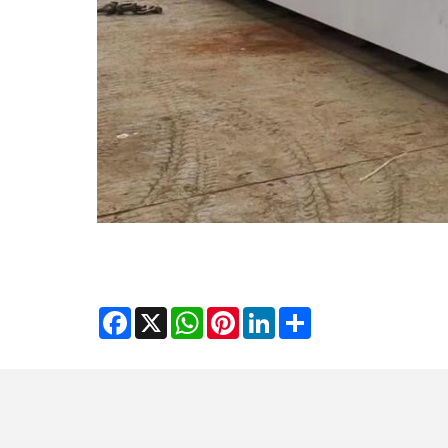
Facebook
WhatsApp
X
Pinterest
LinkedIn
Share