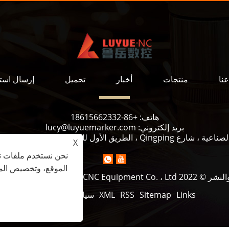
نا
منتجات
أخبار
تحميل
إرسال است
هاتف:
+86-18615662332
بريد إلكتروني:
lucy@luyuemarker.com
X
نحن نستخدم ملفات تع
الموقع، وتخصيص المح
Jinan Luyue C. جميع الحقوق محفوظة.
Links
Sitemap
RSS
XML
سياسة الخصوصية