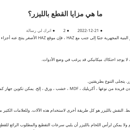
ما هي مزايا القطع بالليزر؟
●
2022-12-21
●
2
●
اترك لي رسالة
الأصغر ينتج عنه أجزاء يمكن التنبؤ بها ويمكن الاعتماد عليها.
، لا يوجد احتكاك ميكانيكي قد يرغب في وضع الأدوات.
. يتجلى التنوع بطريقتين.
يعد تقليل الليزر مناسبًا للعديد من المواد المميزة. من بينها معادن فريدة من نوعها 
 النقش بالليزر هو كل طريقة أخرى لاستخدام هذه الآلات. وللعلامات الكثير من 
م ولا يمكن لرأس اللحام بالليزر أن يلبي سرعات التقطيع والمطلوب الرائع للقط