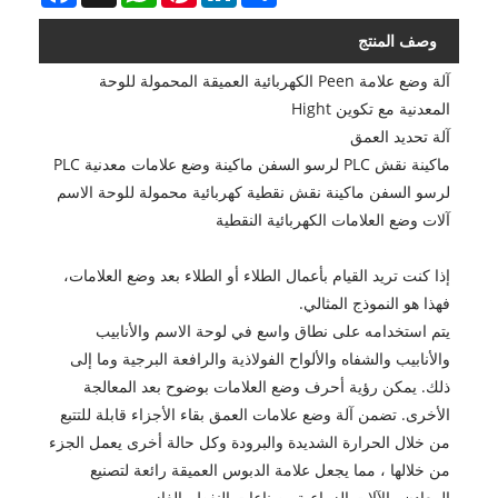
وصف المنتج
آلة وضع علامة Peen الكهربائية العميقة المحمولة للوحة
المعدنية مع تكوين Hight
آلة تحديد العمق
ماكينة نقش PLC لرسو السفن ماكينة وضع علامات معدنية PLC
لرسو السفن ماكينة نقش نقطية كهربائية محمولة للوحة الاسم
آلات وضع العلامات الكهربائية النقطية
إذا كنت تريد القيام بأعمال الطلاء أو الطلاء بعد وضع العلامات،
فهذا هو النموذج المثالي.
يتم استخدامه على نطاق واسع في لوحة الاسم والأنابيب
والأنابيب والشفاه والألواح الفولاذية والرافعة البرجية وما إلى
ذلك. يمكن رؤية أحرف وضع العلامات بوضوح بعد المعالجة
الأخرى. تضمن آلة وضع علامات العمق بقاء الأجزاء قابلة للتتبع
من خلال الحرارة الشديدة والبرودة وكل حالة أخرى يعمل الجزء
من خلالها ، مما يجعل علامة الدبوس العميقة رائعة لتصنيع
المعادن والآلات الزراعية وصناعات النفط والغاز.