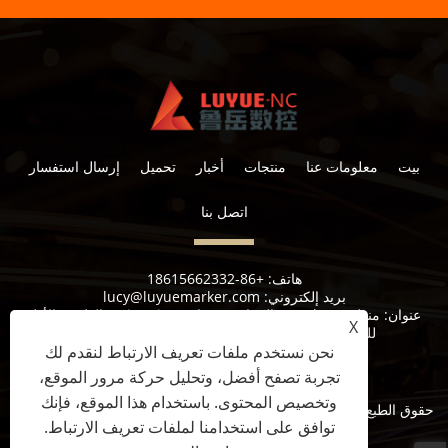
بيت
معلومات عنا
منتجات
أخبار
تحميل
إرسال استفسار
اتصل بنا
هاتف:
+86-18615662332
بريد إلكتروني:
lucy@luyuemarker.com
عنوان:
منطقة Donghao الصناعية ، شارع Qingping ، الطريق الأول
X
للصناعة ، شارع شوانجشان ، منطقة تشانغقيو ، جينان
نحن نستخدم ملفات تعريف الارتباط لنقدم لك
تجربة تصفح أفضل، وتحليل حركة مرور الموقع،
وتخصيص المحتوى. باستخدام هذا الموقع، فإنك
حقوق الطبع والنشر © 2022 Jinan Luyue CNC Equipment Co. ، Ltd.
توافق على استخدامنا لملفات تعريف الارتباط.
جميع الحقوق محفوظة.