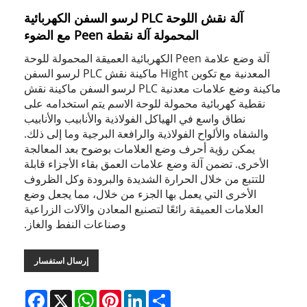
آلة نقش اللوحة PLC لرسو السفن الكهربائية
المحمولة آلة نقطة Peen مع الضوء
آلة وضع علامة Peen الكهربائية العميقة المحمولة للوحة
المعدنية مع تكوين Hight ماكينة نقش PLC لرسو السفن
ماكينة وضع علامات معدنية PLC لرسو السفن ماكينة نقش
نقطية كهربائية محمولة للوحة الاسم يتم استخدامه على
نطاق واسع في الهياكل الفولاذية والأنابيب والأنابيب
والشفاه والألواح الفولاذية والرافعة البرجية وما إلى ذلك.
يمكن رؤية أحرف وضع العلامات بوضوح بعد المعالجة
الأخرى. تضمن آلة وضع علامات العمق بقاء الأجزاء قابلة
للتتبع من خلال الحرارة الشديدة والبرودة وكل الظروف
الأخرى التي يعمل بها الجزء من خلال، مما يجعل وضع
العلامات العميقة رائعًا لتصنيع المعادن والآلات الزراعية
وصناعات النفط والغاز.
إرسال استفسار
Facebook
WhatsApp
X
Pinterest
LinkedIn
Share