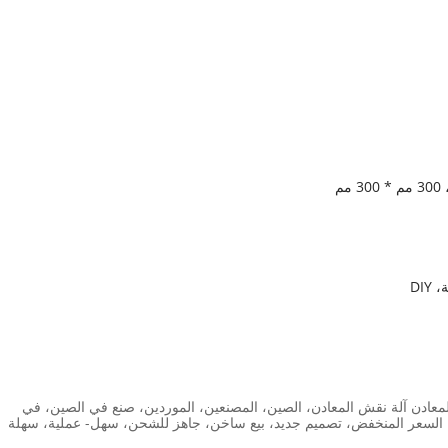
DI
الوسم بالليزر الصغيرة 50 وات لصناعة المعادن آلة نقش المعادن، الصين، المصنعين، الموردين، صنع في الصين، في
مخزون، المصنع، بيع المصنع مباشرة، حسب الطلب، Luyue، السعر المنخفض، تصميم جديد، بيع ساخن، جاهز للشحن، سهل- عملية، سهلة