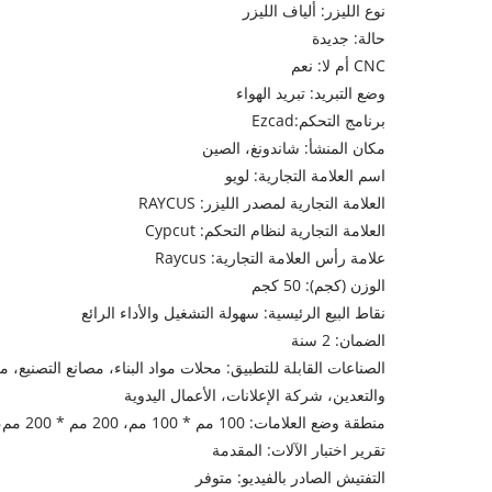
نوع الليزر: ألياف الليزر
حالة: جديدة
CNC أم لا: نعم
وضع التبريد: تبريد الهواء
برنامج التحكم:Ezcad
مكان المنشأ: شاندونغ، الصين
اسم العلامة التجارية: لويو
العلامة التجارية لمصدر الليزر: RAYCUS
العلامة التجارية لنظام التحكم: Cypcut
علامة رأس العلامة التجارية: Raycus
الوزن (كجم): 50 كجم
نقاط البيع الرئيسية: سهولة التشغيل والأداء الرائع
الضمان: 2 سنة
الصناعات القابلة للتطبيق: محلات مواد البناء، مصانع التصنيع، 
والتعدين، شركة الإعلانات، الأعمال اليدوية
منطقة وضع العلامات: 100 مم * 100 مم، 200 مم * 200 مم، 300 مم * 300 مم
تقرير اختبار الآلات: المقدمة
التفتيش الصادر بالفيديو: متوفر