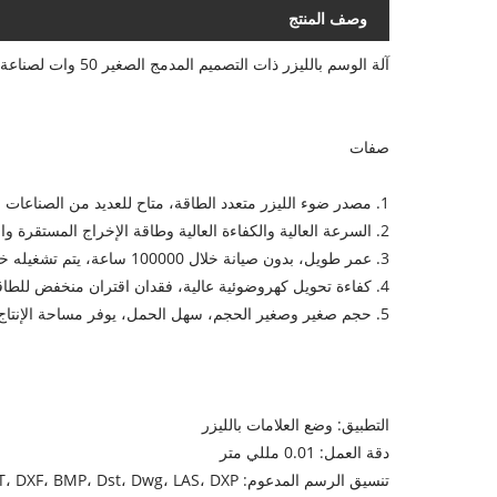
وصف المنتج
آلة الوسم بالليزر ذات التصميم المدمج الصغير 50 ​​وات لصناعة المعادن آلة نقش المعادن
صفات
1. مصدر ضوء الليزر متعدد الطاقة، متاح للعديد من الصناعات
2. السرعة العالية والكفاءة العالية وطاقة الإخراج المستقرة والموثوقية العالية
3. عمر طويل، بدون صيانة خلال 100000 ساعة، يتم تشغيله خلال 24 ساعة وظروف عمل قاسية
4. كفاءة تحويل كهروضوئية عالية، فقدان اقتران منخفض للطاقة، استهلاك أقل للطاقة بـ 0.5 KW/H فقط
5. حجم صغير وصغير الحجم، سهل الحمل، يوفر مساحة الإنتاج
التطبيق: وضع العلامات بالليزر
دقة العمل: 0.01 مللي متر
تنسيق الرسم المدعوم: AI، PLT، DXF، BMP، Dst، Dwg، LAS، DXP