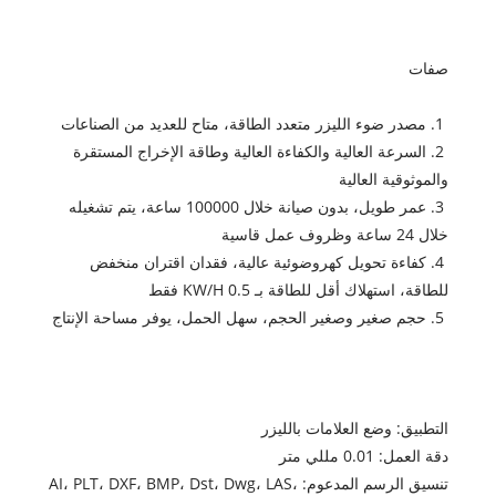
صفات
1. مصدر ضوء الليزر متعدد الطاقة، متاح للعديد من الصناعات
2. السرعة العالية والكفاءة العالية وطاقة الإخراج المستقرة
والموثوقية العالية
3. عمر طويل، بدون صيانة خلال 100000 ساعة، يتم تشغيله
خلال 24 ساعة وظروف عمل قاسية
4. كفاءة تحويل كهروضوئية عالية، فقدان اقتران منخفض
للطاقة، استهلاك أقل للطاقة بـ 0.5 KW/H فقط
5. حجم صغير وصغير الحجم، سهل الحمل، يوفر مساحة الإنتاج
التطبيق: وضع العلامات بالليزر
دقة العمل: 0.01 مللي متر
تنسيق الرسم المدعوم: AI، PLT، DXF، BMP، Dst، Dwg، LAS،