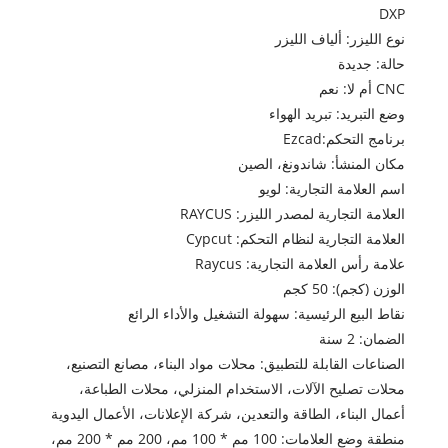
DXP
نوع الليزر: ألياف الليزر
حالة: جديدة
CNC أم لا: نعم
وضع التبريد: تبريد الهواء
برنامج التحكم:Ezcad
مكان المنشأ: شاندونغ، الصين
اسم العلامة التجارية: لويو
العلامة التجارية لمصدر الليزر: RAYCUS
العلامة التجارية لنظام التحكم: Cypcut
علامة رأس العلامة التجارية: Raycus
الوزن (كجم): 50 كجم
نقاط البيع الرئيسية: سهولة التشغيل والأداء الرائع
الضمان: 2 سنة
الصناعات القابلة للتطبيق: محلات مواد البناء، مصانع التصنيع،
محلات تصليح الآلات، الاستخدام المنزلي، محلات الطباعة،
أعمال البناء، الطاقة والتعدين، شركة الإعلانات، الأعمال اليدوية
منطقة وضع العلامات: 100 مم * 100 مم، 200 مم * 200 مم،