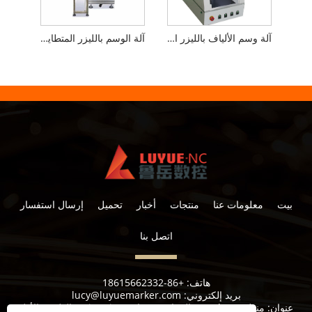
آلة وسم الألياف بالليزر المغلقة
آلة الوسم بالليزر المتطايرة لخط الإنتاج
بيت
معلومات عنا
منتجات
أخبار
تحميل
إرسال استفسار
اتصل بنا
هاتف:
+86-18615662332
بريد إلكتروني:
lucy@luyuemarker.com
عنوان:
منطقة Donghao الصناعية ، شارع Qingping ، الطريق الأول