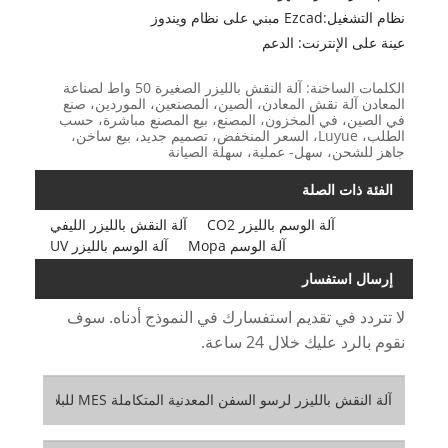
نظام التشغيل:Ezcad مبني على نظام ويندوز
عينة على الإنترنت: الدعم
الكلمات الساخنة: آلة النقش بالليزر الصغيرة 50 واط لصناعة
المعادن آلة نقش المعادن، الصين، المصنعين، الموردين، صنع
في الصين، في المخزون، المصنع، بيع المصنع مباشرة، حسب
الطلب، Luyue، السعر المنخفض، تصميم جديد، بيع ساخن،
جاهز للشحن، سهل- عملية، سهلة الصيانة
الفئة ذات الصلة
آلة الوسم بالليزر CO2
آلة النقش بالليزر الليفي
آلة الوسم Mopa
آلة الوسم بالليزر UV
إرسال استفسار
لا تتردد في تقديم استفسارك في النموذج أدناه. سوف
نقوم بالرد عليك خلال 24 ساعة.