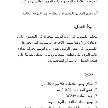
آلة وضع العلامات المحمولة ذات العمق العالي لرقم Vin
آلة وسم المعادن المحمولة بالبطارية من الدرجة العالية
مبدأ العمل:
يتحكم الكمبيوتر في إبرة الوسم للتحرك في المستوى ثنائي
الأبعاد X و Y وفقًا لمسار الأحرف الرسومية التي يحررها
الكمبيوتر. في نفس الوقت، تقوم إبرة الوسم بحركة تصادم
عالية التردد على قطعة الشغل، وبالتالي تشكل تطابقًا على
قطعة الشغل. الرسم أو الشخصيات.
حدود:
1). نطاق وضع العلامات: 90 مم × 30 مم
2). عمق العلامات: 0.01-2 مم
3). جهد القيادة: DC24V
4). وضع إمداد الطاقة: بطارية ليثيوم.
5). محتوى الطباعة: أي أحرف وأرقام صينية وانجليزية.