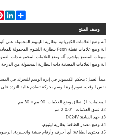
st
inkedIn
Share
وصف المنتج
آلة وضع العلامات الكهربائية لبطارية الليثيوم المحمولة على أل
آلة وضع علامات نقطة Peen ببطارية الليثيوم المحمولة للمعادن للوحة الاسم
مبيعات المصنع مباشرة آلة وضع العلامات المحمولة ذات العمق ال
آلة وضع العلامات المعدنية ذات البطارية المحمولة من الدرجة ال
نفس الوقت، تقوم إبرة الوسم بحركة تصادم عالية التردد على 
المعلمات: 1). نطاق وضع العلامات: 90 مم × 30 مم
2). عمق العلامات: 0.01-2 مم
3). جهد القيادة: DC24V
4). وضع مصدر الطاقة: بطارية ليثيوم.
5). محتوى الطباعة: أي أحرف وأرقام صينية وانجليزية. الرسومات