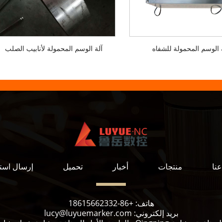
 الوسم المحمولة للشفاه
آلة الوسم المحمولة لأنابيب الصلب
نا
منتجات
أخبار
تحميل
إرسال است
هاتف:
+86-18615662332
بريد إلكتروني:
lucy@luyuemarker.com