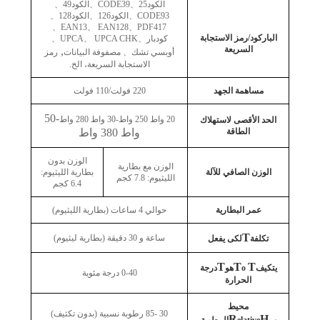
الكود25
、
CODE39
、
الكود49
、
CODE93
、
الكود126
、
الكود128
、
、
EAN13
、
EAN128
、
PDF417
الباركود/رمز الاستجابة
كودبار
、
UPCA CHK
、
UPCA
、
السريعة
,
أوبسي تشك
、
مصفوفة البيانات
رمز
الاستجابة السريعة، الخ.
مساهمة الجهد
220 فولت/110 فولت
-50
20 واط 250 واط-30 واط 280 واط
الحد الأقصى لاستهلاك
الطاقة
واط 380 واط
الوزن بدون
الوزن مع بطارية
الوزن الصافي للآلة
بطارية الليثيوم:
الليثيوم: 7.8 كجم
6.4 كجم
عمر البطارية
حوالي 4 ساعات (بطارية الليثيوم)
T
ساعة و 30 دقيقة (بطارية ليثيوم)
تكلفة
لكى يفعل
T
T
T
يتكيف
o
هو
درجة
0-40 درجة مئوية
الحرارة
محيط
30 -85 رطوبة نسبية (بدون تكثيف)
R
H
ب
elative
الرطوبة