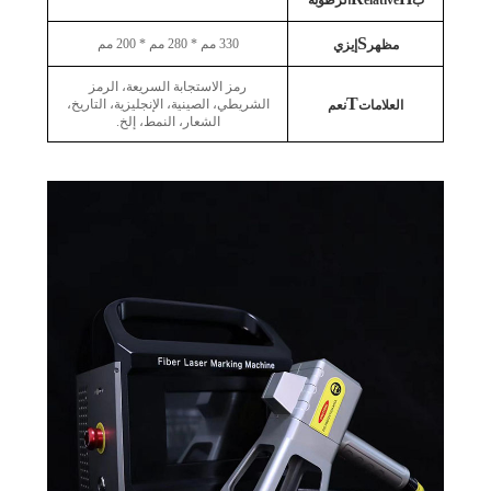
S
330 مم * 280 مم * 200 مم
مظهر
إيزي
رمز الاستجابة السريعة، الرمز
T
الشريطي، الصينية، الإنجليزية، التاريخ،
العلامات
نعم
الشعار، النمط، إلخ.