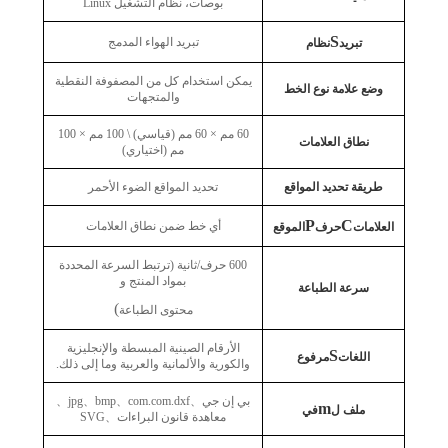
بوصات، نظام التشغيل Linux
S
تبريد الهواء المدمج
تبريد
نظام
يمكن استخدام كل من المصفوفة النقطية
وضع علامة نوع الخط
والمتجهات
60 مم × 60 مم (قياسي) \ 100 مم × 100
نطاق العلامات
مم (اختياري)
طريقة تحديد المواقع
تحديد المواقع الضوء الأحمر
P
C
أي خط ضمن نطاق العلامات
العلامات
حرف
الموقع
600 حرف/ثانية (ترتبط السرعة المحددة
بمواد المنتج و
سرعة الطباعة
)
محتوى الطباعة
الأرقام الصينية المبسطة والإنجليزية
S
اللغات
مرفوع
والكورية والألمانية والعربية وما إلى ذلك.
بي إن جي
、
com.com.dxf
、
bmp
、
jpg
、
m
ملف ل
في
معاهدة قانون البراءات
、
SVG