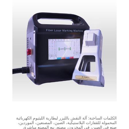
الكلمات الساخنة: آلة النقش بالليزر لبطارية الليثيوم الكهربائية
المحمولة للقفازات البلاستيكية، الصين، المصنعين، الموردين،
صنع في الصين، في المخزون، مصنع، بيع المصنع مباشرة،