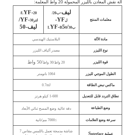
آلة نقش المعادن بالليزر المحمولة 20 واط المعلمة:
ليف-
YF-
ب20/
L
20/
/
YF-
YF-
معلمات المنتج
ل
لتر
30
/
5
YF-
ليف-50
ب30
0
B
L
مادة الآلة
البلاستيك الهندسي
نوع الليزر
مصدر ألياف الليزر
/50 واط
قوة الليزر
20 واط/30 واط
الطول الموجي لليزر
1064 نانومتر
ماكس نبض الطاقة
0.7mJ
نطاق التردد قابل للتعديل
1-600 كيلو هرتز
وضع الطباعة
دقة عالية
وضع المسح ثنائي الأبعاد
سرعة وضع العلامات
≥7000 مم/ثانية
شاشة مدمجة تعمل باللمس مقاس 7
S
عملية
nterface