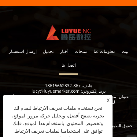
بيت
معلومات عنا
منتجات
أخبار
تحميل
إرسال استفسار
اتصل بنا
هاتف:
+86-18615662332
بريد إلكتروني:
lucy@luyuemarker.com
عنوان:
منطقة Donghao الصناعية ، شارع Qingping ، الطريق الأول
X
للصناعة ، شارع شوانجشان ، منطقة تشانغقيو ، جينان
نحن نستخدم ملفات تعريف الارتباط لنقدم لك
تجربة تصفح أفضل، وتحليل حركة مرور الموقع،
وتخصيص المحتوى. باستخدام هذا الموقع، فإنك
حقوق الطبع والنشر © 2022 Jinan Luyue CNC Equipment Co. ، Ltd.
توافق على استخدامنا لملفات تعريف الارتباط.
جميع الحقوق محفوظة.