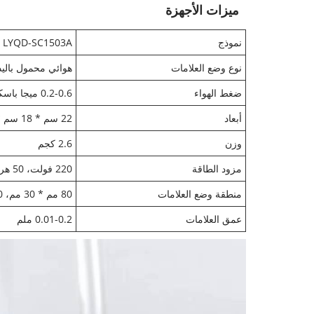
ميزات الأجهزة
نموذج
LYQD-SC1503A
نوع وضع العلامات
هوائي محمول باليد
ضغط الهواء
0.2-0.6 ميجا باسكال
أبعاد
22 سم * 18 سم * 8 سم
وزن
2.6 كجم
مزود الطاقة
220 فولت، 50 هرتز، طاقة على مرحلتين
منطقة وضع العلامات
80 مم * 30 مم، 120 مم * 30 مم، 150 مم * 30 مم
عمق العلامات
0.01-0.2 ملم