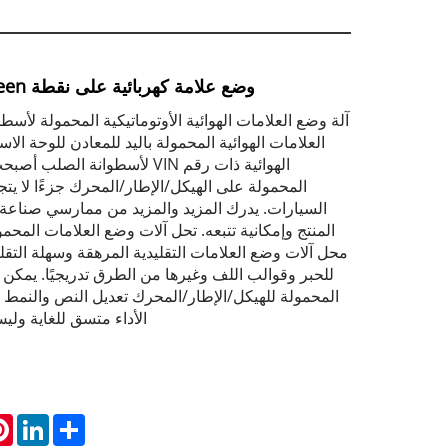
وضع علامة كهربائية على نقطة Peen للمعادن الصلبة
آلة وضع العلامات الهوائية الأوتوماتيكية المحمولة لأس
العلامات الهوائية المحمولة باليد للمعادن للوحة الا
الهوائية ذات رقم VIN لأسطوانة ال
المحمولة على الهيكل/الإطار/المحرك جزءًا لا يت
السيارات. يدرك المزيد والمزيد من ممارسي صناعة ا
المنتج وإمكانية تتبعه. تحل آلات وضع العلامات المحمو
محل آلات وضع العلامات التقليدية المرهقة وسهلة التقلي
للحبر وقوالب اللف وغيرها من الطرق تدريجيًا. يمكن 
المحمولة للهيكل/الإطار/المحرك تعديل النص والنمط 
الأداء متسق للغاية ولي
st
inkedIn
Share