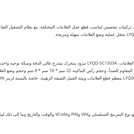
اكينة 2.6 كجم فقط، مع حامل تركيبات مخصص ليناسب قطع عمل العلامات المختلفة. مع نظام التشغيل التف
يمكن أن يمنح LYQD-SC1503A منتجك أداءً دائمًا ودائمًا لوضع العلامات. LYQD-SC1503A مزود بمحرك متدرج عالي الدقة وسكة توجيه واح
مما يجعل ضوضاء العمل قليلة وأداء عالي. مع إطار من الفولاذ المقاوم للصدأ، وحجم رأس الماكينة 22 سم * 18 سم
80 مم * 30 مم - 150 مم * 30 مم، يمكن أن يناسب LYQD-1503A معظم قطع العلامات وبيئة 
يدعم نظام التشغيل النص والمصفوفة والرسم البياني المتجه مع نوع المبرمج التسلسلي وVIN وPIN وVCode والوقت والتاريخ و