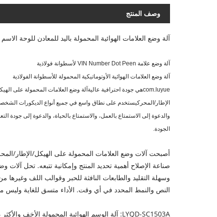
وصف المنتج
آلة وضع العلامات الهوائية المحمولة باليد للمعادن للوحة الاسم
آلة وضع علامة VIN Number Dot Peen لأسطوانة فولاذية
آلة وضع العلامات الهوائية الأوتوماتيكية المحمولة للأسطوانة الفولاذية
com.luyue
هي جودة احترافية عالية
آلة وضع العلامات المحمولة على الهيك
الإطار/المحرك
يستخدم على نطاق واسع في جميع أنواع الديكورات الشخصية 
والدعوة إلى الاستمتاع بالعمل، والاستمتاع بالحياة، والدعوة إلى جودة التع
الجودة.
أصبحت آلات وضع العلامات المحمولة على الهيكل/الإطار/المحر
صناعة الإصلاح أهمية تحديد المنتج وإمكانية تتبعه. تحل آلات و
وسهلة التقليد والطابعات النافثة للحبر وقوالب اللف وغيرها م
النص والنمط المحدد في أي وقت. الأداء متسق للغاية وليس من
LYQD-SC1503A: آلة الوسم الهوائية المحمولة الأخف والأكثر دقة