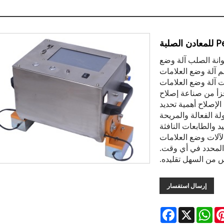
طوانة الصلب آلة وضع
سم آلة وضع العلامات
صلب أصبحت آلة وضع العلامات
جزأ من صناعة إصلاح
لإصلاح أهمية تحديد
لة الفعالة والمريحة
د والطابعات النافثة
لآلات وضع العلامات
المحدد في أي وقت.
س من السهل تقليده.
إرسال استفسار
Facebook
WhatsApp
X
Pintere
L