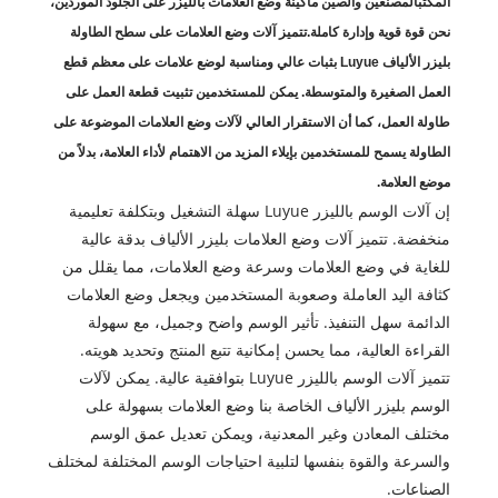
المكتب
المصنعين والصين
ماكينة وضع العلامات بالليزر على الجلود
الموردين،
نحن قوة قوية وإدارة كاملة.
تتميز آلات وضع العلامات على سطح الطاولة
بليزر الألياف Luyue بثبات عالي ومناسبة لوضع علامات على معظم قطع
العمل الصغيرة والمتوسطة. يمكن للمستخدمين تثبيت قطعة العمل على
طاولة العمل، كما أن الاستقرار العالي لآلات وضع العلامات الموضوعة على
الطاولة يسمح للمستخدمين بإيلاء المزيد من الاهتمام لأداء العلامة، بدلاً من
موضع العلامة.
إن آلات الوسم بالليزر Luyue سهلة التشغيل وبتكلفة تعليمية
منخفضة. تتميز آلات وضع العلامات بليزر الألياف بدقة عالية
للغاية في وضع العلامات وسرعة وضع العلامات، مما يقلل من
كثافة اليد العاملة وصعوبة المستخدمين ويجعل وضع العلامات
الدائمة سهل التنفيذ. تأثير الوسم واضح وجميل، مع سهولة
القراءة العالية، مما يحسن إمكانية تتبع المنتج وتحديد هويته.
تتميز آلات الوسم بالليزر Luyue بتوافقية عالية. يمكن لآلات
الوسم بليزر الألياف الخاصة بنا وضع العلامات بسهولة على
مختلف المعادن وغير المعدنية، ويمكن تعديل عمق الوسم
والسرعة والقوة بنفسها لتلبية احتياجات الوسم المختلفة لمختلف
الصناعات.