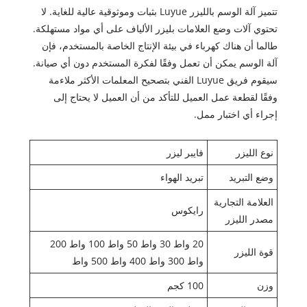
تتميز آلة الوسم بالليزر Luyue بثبات وموثوقية عالية للغاية. لا
تحتوي آلات وضع العلامات بليزر الألياف على أي مواد مستهلكة.
طالما أن هناك كهرباء في بيئة الإنتاج الخاصة بالمستخدم، فإن
آلة الوسم يمكن أن تعمل وفقًا لفكرة المستخدم دون أي صيانة.
سيقوم فريق Luyue الفني بتصحيح المعلمات الأكثر ملاءمة
وفقًا لقطعة عمل العميل للتأكد من أن العميل لا يحتاج إلى
إجراء أي اختبار ممل.
نوع الليزر
فايبر ليزر
وضع التبريد
تبريد الهواء
العلامة التجارية
رايكوس
مصدر الليزر
20 واط 30 واط 50 واط 100 واط 200
قوة الليزر
واط 300 واط 400 واط 500 واط
وزن
100 كجم