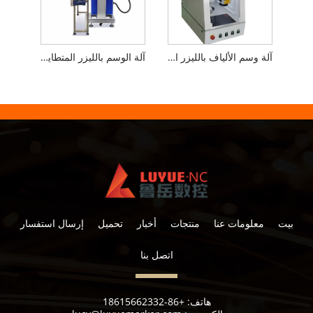
آلة وسم الألياف بالليزر المغلقة
آلة الوسم بالليزر المتطايرة لخط الإنتاج
بيت
معلومات عنا
منتجات
أخبار
تحميل
إرسال استفسار
اتصل بنا
هاتف:
+86-18615662332