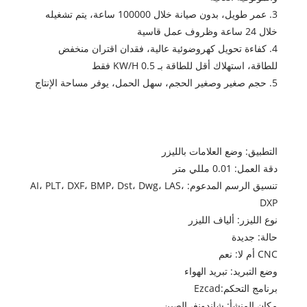
3. عمر طويل، بدون صيانة خلال 100000 ساعة، يتم تشغيله
خلال 24 ساعة وظروف عمل قاسية
4. كفاءة تحويل كهروضوئية عالية، فقدان اقتران منخفض
للطاقة، استهلاك أقل للطاقة بـ 0.5 KW/H فقط
5. حجم صغير وصغير الحجم، سهل الحمل، يوفر مساحة الإنتاج
التطبيق: وضع العلامات بالليزر
دقة العمل: 0.01 مللي متر
تنسيق الرسم المدعوم: AI، PLT، DXF، BMP، Dst، Dwg، LAS،
DXP
نوع الليزر: ألياف الليزر
حالة: جديدة
CNC أم لا: نعم
وضع التبريد: تبريد الهواء
برنامج التحكم:Ezcad
مكان المنشأ: شاندونغ، الصين