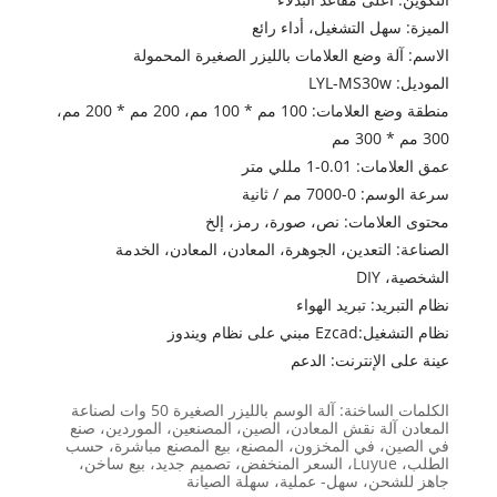
الميزة: سهل التشغيل، أداء رائع
الاسم: آلة وضع العلامات بالليزر الصغيرة المحمولة
الموديل: LYL-MS30w
منطقة وضع العلامات: 100 مم * 100 مم، 200 مم * 200 مم،
300 مم * 300 مم
عمق العلامات: 0.01-1 مللي متر
سرعة الوسم: 0-7000 مم / ثانية
محتوى العلامات: نص، صورة، رمز، إلخ
الصناعة: التعدين، الجوهرة، المعادن، المعادن، الخدمة
الشخصية، DIY
نظام التبريد: تبريد الهواء
نظام التشغيل:Ezcad مبني على نظام ويندوز
عينة على الإنترنت: الدعم
الكلمات الساخنة: آلة الوسم بالليزر الصغيرة 50 وات لصناعة
المعادن آلة نقش المعادن، الصين، المصنعين، الموردين، صنع
في الصين، في المخزون، المصنع، بيع المصنع مباشرة، حسب
الطلب، Luyue، السعر المنخفض، تصميم جديد، بيع ساخن،
جاهز للشحن، سهل- عملية، سهلة الصيانة