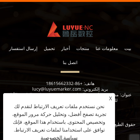
بيت
معلومات عنا
منتجات
أخبار
تحميل
إرسال استفسار
اتصل بنا
هاتف:
+86-18615662332
بريد إلكتروني:
lucy@luyuemarker.com
عنوان:
منطقة Donghao الصناعية ، شارع Qingping ، الطريق الأول
X
للصناعة ، شارع شوانجشان ، منطقة تشانغقيو ، جينان
نحن نستخدم ملفات تعريف الارتباط لنقدم لك
تجربة تصفح أفضل، وتحليل حركة مرور الموقع،
وتخصيص المحتوى. باستخدام هذا الموقع، فإنك
حقوق الطبع والنشر © 2022 Jinan Luyue CNC Equipment Co. ، Ltd.
توافق على استخدامنا لملفات تعريف الارتباط.
جميع الحقوق محفوظة.
سياسة الخصوصية