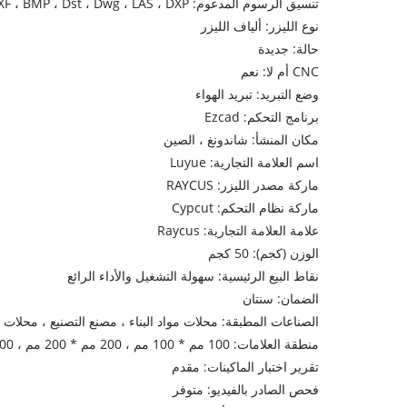
تنسيق الرسوم المدعوم: AI ، PLT ، DXF ، BMP ، Dst ، Dwg ، LAS ، DXP
نوع الليزر: ألياف الليزر
حالة: جديدة
CNC أم لا: نعم
وضع التبريد: تبريد الهواء
برنامج التحكم: Ezcad
مكان المنشأ: شاندونغ ، الصين
اسم العلامة التجارية: Luyue
ماركة مصدر الليزر: RAYCUS
ماركة نظام التحكم: Cypcut
علامة العلامة التجارية: Raycus
الوزن (كجم): 50 كجم
نقاط البيع الرئيسية: سهولة التشغيل والأداء الرائع
الضمان: سنتان
الصناعات المطبقة: محلات مواد البناء ، مصنع التصنيع ، محلات ت
منطقة العلامات: 100 مم * 100 مم ، 200 مم * 200 مم ، 300 مم * 300 مم
تقرير اختبار الماكينات: مقدم
فحص الصادر بالفيديو: متوفر