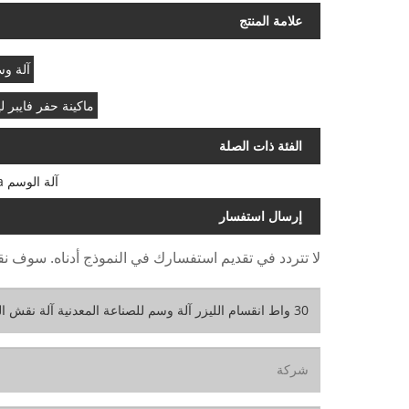
علامة المنتج
آلة وسم ألياف
ماكينة حفر فايبر ليزر 30 وات على ا
الفئة ذات الصلة
آلة الوسم Mopa
إرسال استفسار
لا تتردد في تقديم استفسارك في النموذج أدناه. سوف نقوم بال