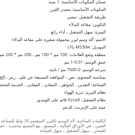
ضمان المكونات الأساسية: 1 سنة
المكونات الأساسية: مصدر الليزر
طريقة التشغيل: نبضي
التكوين: مقاعد البدلاء
الميزة: سهل التشغيل ، أداء رائع
الاسم: آلة وسم ليزر محمولة صغيرة على مقاعد البدلاء
الموديل: LYL-MS30w
منطقة وضع العلامات: 100 مم * 100 مم ، 200 مم * 200 مم ، 300 مم * 300 مم
عمق الوسم: 0.01-1 مم
سرعة الوسم: 0-7000 مم / ثانية
بمناسبة المحتوى: نص ، الموافقة المسبقة عن علم ، رمز ، إلخ
الصناعة: التعدين ، الجواهر ، المعادن ، المعادن ، الخدمة الشخصية 
نظام التبريد: تبريد الهواء
نظام التشغيل: Ezcad قائم على الويندوز
عينة على الإنترنت: الدعم
الكلمات الساخنة: آلة
للشحن ، سهل التشغيل ، سهل الصيانة