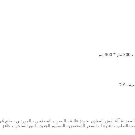
، DIY
 الوسم بالليزر المنقسم 30 واط للصناعة المعدنية آلة نقش المعادن بجودة عالية ، الصين ، المصنعين ، الموردين ، صنع ف
الصين ، في الأوراق المالية ، المصنع ، بيع المصنع مباشرة ، حسب الطلب ، Luyue ، السعر المنخفض ، التصميم الجديد ، البيع الساخن ، جاهز